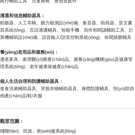
爬行輔助工具、兒童座椅、座墊及配件
溝通和信息輔助器具：
助聽器、人工耳蝸、聽力檢測設(shè)備、集音器、助視器、盲文書
寫系統(tǒng)、言語溝通輔具、智能手機、寫作和閱讀輔助工具、計
算機輔助設(shè)備、語音輸入/語音控制系統(tǒng)、休閑娛樂輔具
養(yǎng)老用品和服務(wù)：
適老家具、家用醫(yī)療產(chǎn)品、康養(yǎng)機構(gòu)及健康管
理系統(tǒng)、老年健康保健產(chǎn)品
個人生活自理和防護輔助器具：
進食洗漱輔助器具、穿脫衣物輔助器具、身體防護輔具、預(yù)防跌
倒產(chǎn)品/鞋/衣服
觀眾范圍：
殘聯(lián)、民政、衛(wèi)健系統(tǒng)