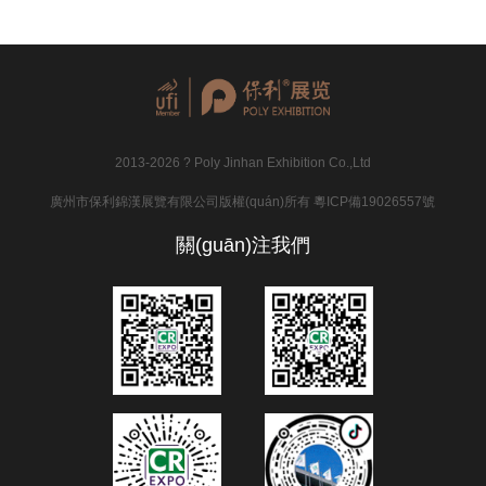
2013-2026 ? Poly Jinhan Exhibition Co.,Ltd
廣州市保利錦漢展覽有限公司版權(quán)所有
粵ICP備19026557號
關(guān)注我們