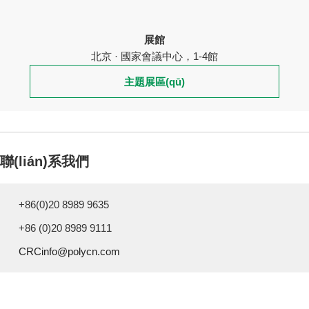
展館
北京 · 國家會議中心，1-4館
主題展區(qū)
聯(lián)系我們
+86(0)20 8989 9635
+86 (0)20 8989 9111
CRCinfo@polycn.com