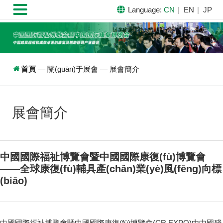

Language:
CN
EN
JP

首頁
關(guān)于展會
展會簡介
—
—
展會簡介
中國國際福祉博覽會暨中國國際康復(fù)博覽會
——全球康復(fù)輔具產(chǎn)業(yè)風(fēng)向標
(biāo)
中國國際福祉博覽會暨中國國際康復(fù)博覽會(CR EXPO)由中國殘