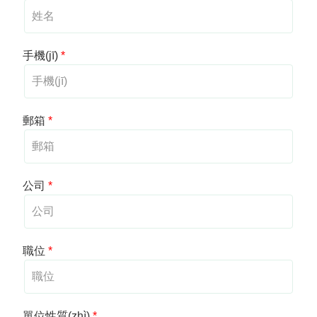
手機(jī)
*
郵箱
*
公司
*
職位
*
單位性質(zhì)
*