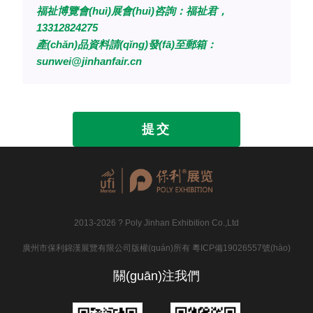
福祉博覽會(huì)展會(huì)咨詢：福祉君，
13312824275
產(chǎn)品資料請(qǐng)發(fā)至郵箱：
sunwei@jinhanfair.cn
提交
2013-2026 ? Poly Jinhan Exhibition Co.,Ltd
廣州市保利錦漢展覽有限公司版權(quán)所有
粵ICP備19026557號(hào)
關(guān)注我們