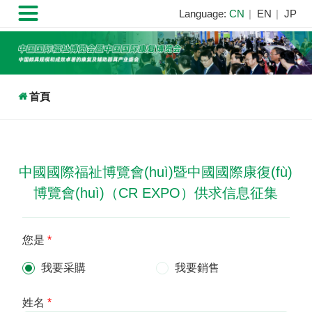

Language:
CN
EN
JP

首頁
中國國際福祉博覽會(huì)暨中國國際康復(fù)
博覽會(huì)（CR EXPO）供求信息征集
您是
*
我要采購
我要銷售
姓名
*